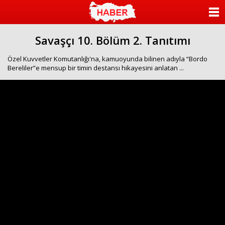
ANASAYFA
Savaşçı 10. Bölüm 2. Tanıtımı
KATEGORİLER
Özel Kuvvetler Komutanlığı'na, kamuoyunda bilinen adıyla “Bordo
YAZARLAR
Bereliler”e mensup bir timin destansı hikayesini anlatan ...
ANKETLER
FOTO GALERİ
VİDEO GALERİ
KÜNYE
İLETİŞİM