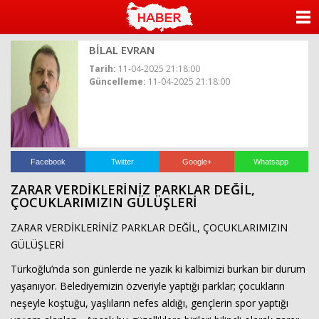
ANASAYFA
BİLAL EVRAN
KATEGORİLER
Tarih:
11-04-2025 21:18:00
Güncelleme:
11-04-2025 21:18:00
YAZARLAR
ANKETLER
FOTO GALERİ
Facebook
Twitter
Google+
Whatsapp
ZARAR VERDİKLERİNİZ PARKLAR DEĞİL,
VİDEO GALERİ
ÇOCUKLARIMIZIN GÜLÜŞLERİ
ZARAR VERDİKLERİNİZ PARKLAR DEĞİL, ÇOCUKLARIMIZIN
KÜNYE
GÜLÜŞLERİ
İLETİŞİM
Türkoğlu’nda son günlerde ne yazık ki kalbimizi burkan bir durum
yaşanıyor. Belediyemizin özveriyle yaptığı parklar; çocukların
neşeyle koştuğu, yaşlıların nefes aldığı, gençlerin spor yaptığı