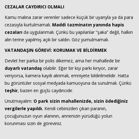
CEZALAR CAYDIRICI OLMALI
Kamu malına zarar verenler sadece küçük bir uyarıyla ya da para
cezasıyla kurtulmamalı.
Maddi tazminatın yanında hapis
cezaları
da uygulanmalı. Çünkü bu yapılanlar “şaka” değil, halkın
alın terine yapılmış açık bir saldırı. Göz yumulmamalı.
VATANDAŞIN GÖREVİ: KORUMAK VE BİLDİRMEK
Devlet her parka bir polis dikemez, ama her mahallede bir
duyarlı vatandaş
olabilir. Eğer bir kişi parkı kırıyor, zarar
veriyorsa, kamera kaydı alınmalı, emniyete bildirilmelidir. Hatta
bu görüntüler sosyal medyada kamuoyuna da sunulmalı. Çünkü
teşhir
, bazen en güçlü caydırıcıdır.
Unutmayalım:
O park sizin mahallenizde, sizin ödediğiniz
vergilerle yapıldı.
Kendi cebinizden çıkan paranın,
çocuğunuzun oyun alanının, annenizin yürüdüğü yolun
korunması sizin de göreviniz.