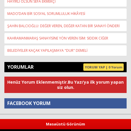
HAYIRLI OLSUN SEFA EKMEKÇİ
MADO’DAN BİR SOSYAL SORUMLULUK HİKÂYESİ
ŞAHİN BALCIOĞLU: DEĞER VEREN, DEĞER KATAN BİR SANAYİ ÖNDERİ
KAHRAMANMARAŞ SANAYİSİNE YÖN VEREN İSİM: SIDDIK CİĞER
BELEDİYELER KAÇAK YAPILAŞMAYA "DUR" DEMELİ
YORUMLAR
YORUM YAP | 0 Yorum
Henüz Yorum Eklenmemiştir.Bu Yazı'ya ilk yorum yapan
siz olun.
FACEBOOK YORUM
Yorum
Masaüstü Görünüm