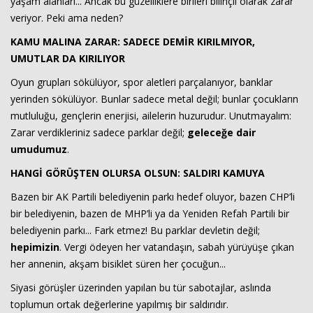
yaşam alanları... Ancak bu güzelliklere birileri bilinçli olarak zarar
veriyor. Peki ama neden?
KAMU MALINA ZARAR: SADECE DEMİR KIRILMIYOR,
Haberin Doğru Adresi.
UMUTLAR DA KIRILIYOR
Oyun grupları sökülüyor, spor aletleri parçalanıyor, banklar
yerinden sökülüyor. Bunlar sadece metal değil; bunlar çocukların
mutluluğu, gençlerin enerjisi, ailelerin huzurudur. Unutmayalım:
Zarar verdikleriniz sadece parklar değil;
geleceğe dair
umudumuz
.
HANGİ GÖRÜŞTEN OLURSA OLSUN: SALDIRI KAMUYA
Bazen bir AK Partili belediyenin parkı hedef oluyor, bazen CHP’li
bir belediyenin, bazen de MHP’li ya da Yeniden Refah Partili bir
belediyenin parkı... Fark etmez! Bu parklar devletin değil;
hepimizin
. Vergi ödeyen her vatandaşın, sabah yürüyüşe çıkan
her annenin, akşam bisiklet süren her çocuğun...
Siyasi görüşler üzerinden yapılan bu tür sabotajlar, aslında
toplumun ortak değerlerine yapılmış bir saldırıdır.