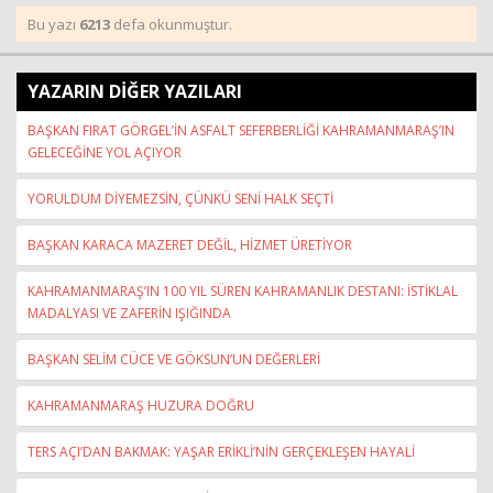
Bu yazı
6213
defa okunmuştur.
YAZARIN DİĞER YAZILARI
BAŞKAN FIRAT GÖRGEL’İN ASFALT SEFERBERLİĞİ KAHRAMANMARAŞ’IN
GELECEĞİNE YOL AÇIYOR
YORULDUM DİYEMEZSİN, ÇÜNKÜ SENİ HALK SEÇTİ
BAŞKAN KARACA MAZERET DEĞİL, HİZMET ÜRETİYOR
KAHRAMANMARAŞ’IN 100 YIL SÜREN KAHRAMANLIK DESTANI: İSTİKLAL
MADALYASI VE ZAFERİN IŞIĞINDA
BAŞKAN SELİM CÜCE VE GÖKSUN’UN DEĞERLERİ
KAHRAMANMARAŞ HUZURA DOĞRU
TERS AÇI’DAN BAKMAK: YAŞAR ERİKLİ’NİN GERÇEKLEŞEN HAYALİ